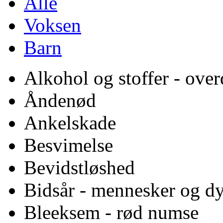
Alle
Voksen
Barn
Alkohol og stoffer - over
Åndenød
Ankelskade
Besvimelse
Bevidstløshed
Bidsår - mennesker og d
Bleeksem - rød numse