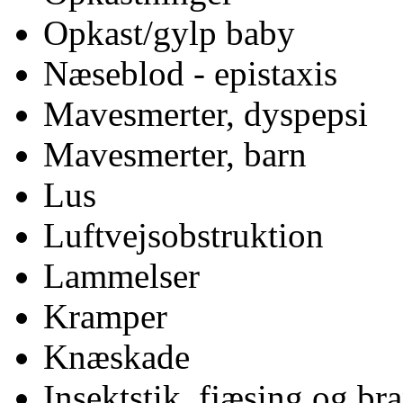
Opkast/gylp baby
Næseblod - epistaxis
Mavesmerter, dyspepsi
Mavesmerter, barn
Lus
Luftvejsobstruktion
Lammelser
Kramper
Knæskade
Insektstik, fjæsing og b